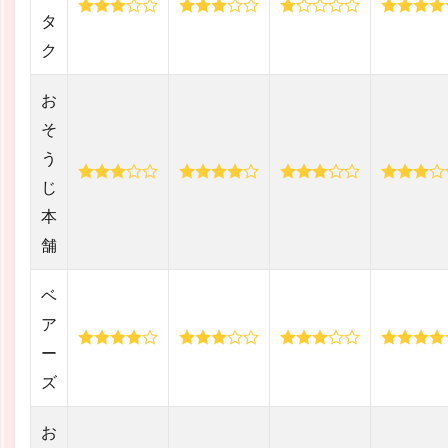
タ
ク
お
そ
う
じ
本
舗
ベ
ア
ー
ズ
お