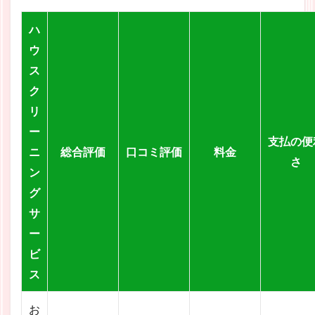
ハ
ウ
ス
ク
リ
ー
支払の便
ニ
総合評価
口コミ評価
料金
さ
ン
グ
サ
ー
ビ
ス
お