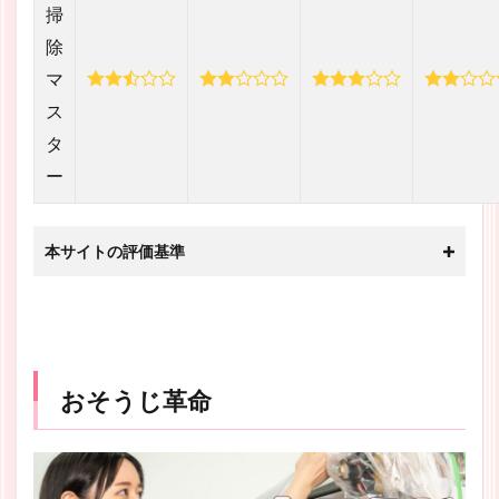
掃
除
マ
ス
タ
ー
本サイトの評価基準
おそうじ革命