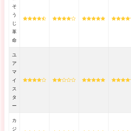
そ
う
じ
革
命
ユ
ア
マ
イ
ス
タ
ー
カ
ジ