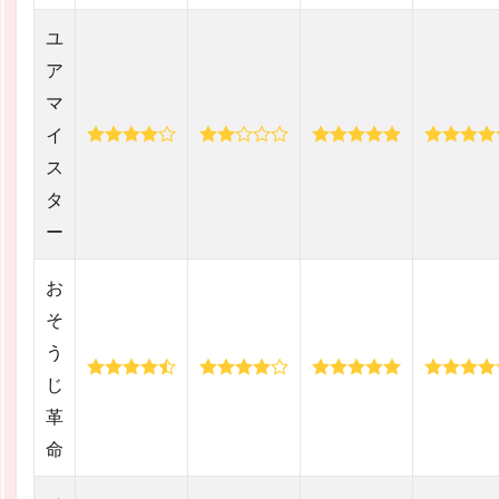
ユ
ア
マ
イ
ス
タ
ー
お
そ
う
じ
革
命