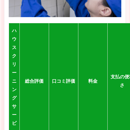
ハ
ウ
ス
ク
リ
ー
支払の便
ニ
総合評価
口コミ評価
料金
さ
ン
グ
サ
ー
ビ