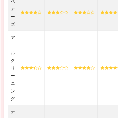
ベ
ア
ー
ズ
ア
ー
ル
ク
リ
ー
ニ
ン
グ
ナ