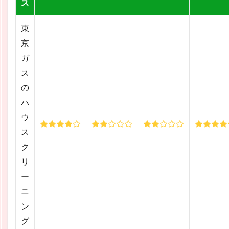
ス
東
京
ガ
ス
の
ハ
ウ
ス
ク
リ
ー
ニ
ン
グ