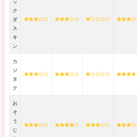
ッ
ク
ダ
ス
キ
ン
カ
ジ
タ
ク
お
そ
う
じ