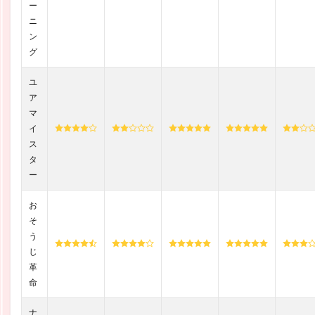
ー
ニ
ン
グ
ユ
ア
マ
イ
ス
タ
ー
お
そ
う
じ
革
命
ナ