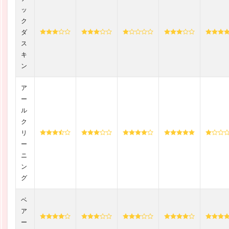
ッ
ク
ダ
ス
キ
ン
ア
ー
ル
ク
リ
ー
ニ
ン
グ
ベ
ア
ー