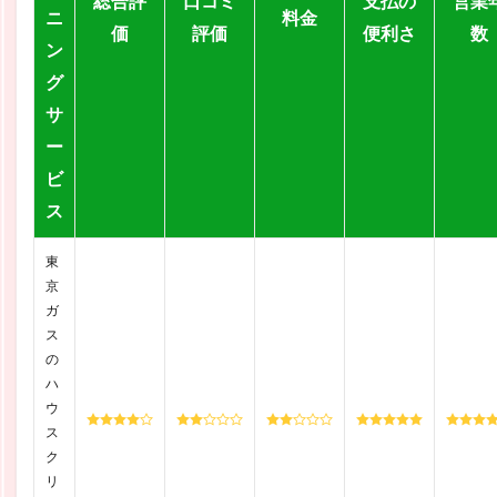
総合評
口コミ
支払の
営業
ニ
料金
価
評価
便利さ
数
ン
グ
サ
ー
ビ
ス
東
京
ガ
ス
の
ハ
ウ
ス
ク
リ