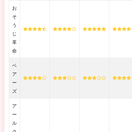
お
そ
う
じ
革
命
ベ
ア
ー
ズ
ア
ー
ル
ク