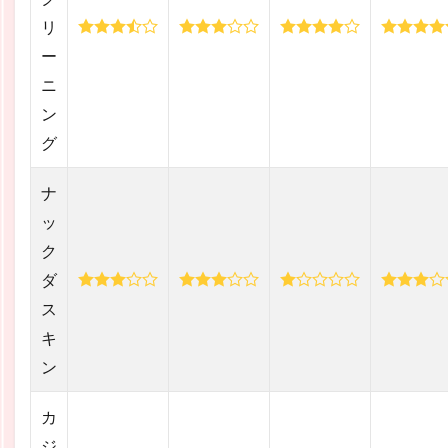
リ
ー
ニ
ン
グ
ナ
ッ
ク
ダ
ス
キ
ン
カ
ジ