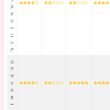
ス
ク
リ
ー
ニ
ン
グ
ユ
ア
マ
イ
ス
タ
ー