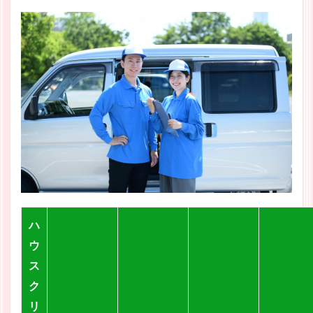
ハ
ウ
ス
ク
リ