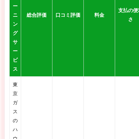
ー
支払の便
ニ
総合評価
口コミ評価
料金
さ
ン
グ
サ
ー
ビ
ス
東
京
ガ
ス
の
ハ
ウ