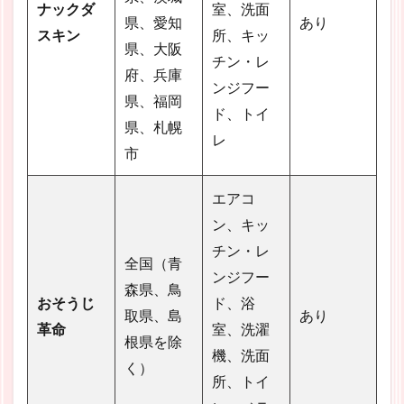
ナックダ
室、洗面
県、愛知
あり
スキン
所、キッ
県、大阪
チン・レ
府、兵庫
ンジフー
県、福岡
ド、トイ
県、札幌
レ
市
エアコ
ン、キッ
チン・レ
全国（青
ンジフー
森県、鳥
おそうじ
ド、浴
取県、島
あり
革命
室、洗濯
根県を除
機、洗面
く）
所、トイ