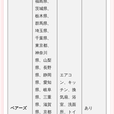
福島県、
茨城県、
栃木県、
群馬県、
埼玉県、
千葉県、
東京都、
神奈川
県、山梨
県、長野
県、静岡
エアコ
県、愛知
ン、キッ
県、岐阜
チン、換
県、三重
気扇、浴
県、滋賀
室、洗面
ベアーズ
あり
県、京都
所、トイ