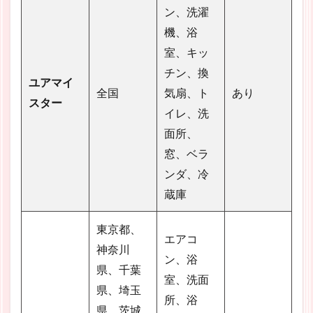
ン、洗濯
機、浴
室、キッ
チン、換
ユアマイ
全国
気扇、ト
あり
スター
イレ、洗
面所、
窓、ベラ
ンダ、冷
蔵庫
東京都、
エアコ
神奈川
ン、浴
県、千葉
室、洗面
県、埼玉
所、浴
県、茨城