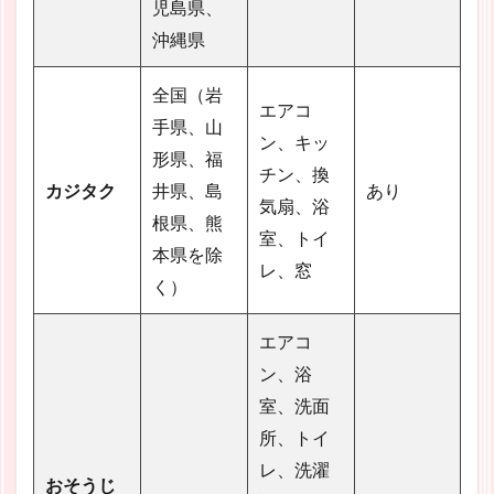
児島県、
沖縄県
全国（岩
エアコ
手県、山
ン、キッ
形県、福
チン、換
カジタク
井県、島
あり
気扇、浴
根県、熊
室、トイ
本県を除
レ、窓
く）
エアコ
ン、浴
室、洗面
所、トイ
レ、洗濯
おそうじ